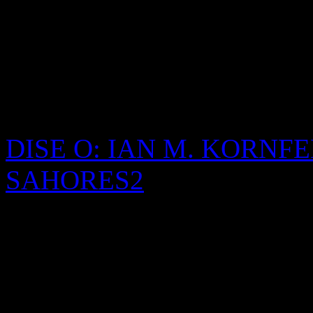
novela *Ulises* de James Jo
puntuación, un río de palab
canciones que Molly va aso
insomnio.
DISE O: IAN M. KORNFE
SAHORES2
FOTOGRAFIAS: ANDRE