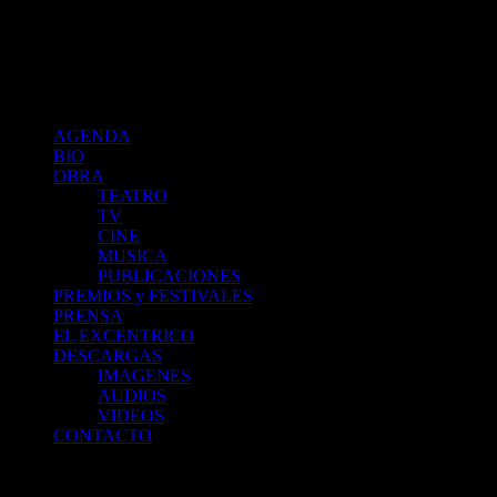
Cristina Banegas :: Agenda
index
AGENDA
BIO
OBRA
TEATRO
TV
CINE
MUSICA
PUBLICACIONES
PREMIOS y FESTIVALES
PRENSA
EL EXCENTRICO
DESCARGAS
IMAGENES
AUDIOS
VIDEOS
CONTACTO
PROYECTO QUEVEDO - Desde el 15/03
Domingos 22:30 hs – Des
El Excéntrico de la 18.