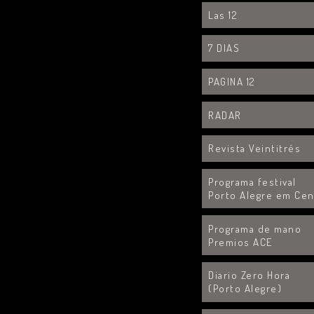
Las 12
7 DIAS
PAGINA 12
RADAR
Revista Veintitrés
Programa festival
Porto Alegre em Ce
Programa de mano
Premios ACE
Diario Zero Hora
(Porto Alegre)