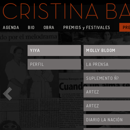
AGENDA
BIO
OBRA
PREMIOS y FESTIVALES
PR
YIYA
MOLLY BLOOM
PERFIL
LA PRENSA
SUPLEMENTO Ñ?
ARTEZ
ARTEZ
DIARIO LA NACIÓN