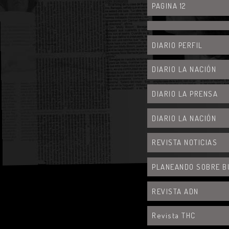
PAGINA 12
DIARIO PERFIL
DIARIO LA NACIÓN
DIARIO LA PRENSA
DIARIO LA NACIÓN
REVISTA NOTICIAS
PLANEANDO SOBRE B
REVISTA ADN
Revista THC