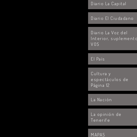
Diario La Capital
Diario El Ciudadano
Diario La Voz del
Interior, suplement
VOS
El País
Cultura y
espectáculos de
Página 12
La Nación
La opinión de
Tenerife
MAPAS