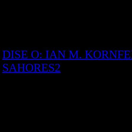
novela *Ulises* de James Jo
puntuación, un río de palab
canciones que Molly va aso
insomnio.
DISE O: IAN M. KORNFE
SAHORES2
FOTOGRAFIAS: ANDRE