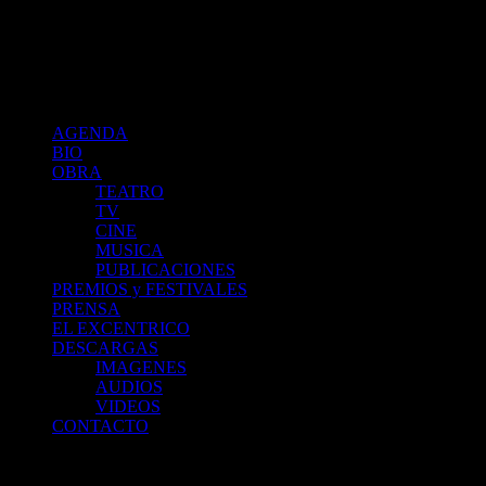
Cristina Banegas :: Agenda
index
AGENDA
BIO
OBRA
TEATRO
TV
CINE
MUSICA
PUBLICACIONES
PREMIOS y FESTIVALES
PRENSA
EL EXCENTRICO
DESCARGAS
IMAGENES
AUDIOS
VIDEOS
CONTACTO
PROYECTO QUEVEDO - De