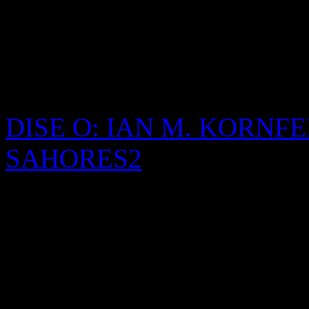
novela *Ulises* de James Jo
puntuación, un río de palab
canciones que Molly va aso
insomnio.
DISE O: IAN M. KORNFE
SAHORES2
FOTOGRAFIAS: ANDRE