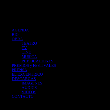
Cristina Banegas :: Agenda
index
AGENDA
BIO
OBRA
TEATRO
TV
CINE
MUSICA
PUBLICACIONES
PREMIOS y FESTIVALES
PRENSA
EL EXCENTRICO
DESCARGAS
IMAGENES
AUDIOS
VIDEOS
CONTACTO
PROYECTO QUEVEDO - De