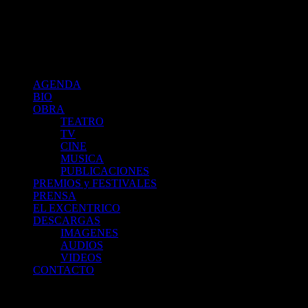
Cristina Banegas :: Agenda
index
AGENDA
BIO
OBRA
TEATRO
TV
CINE
MUSICA
PUBLICACIONES
PREMIOS y FESTIVALES
PRENSA
EL EXCENTRICO
DESCARGAS
IMAGENES
AUDIOS
VIDEOS
CONTACTO
PROYECTO QUEVEDO - Desde el 15/03
Domingos 22:30 hs – Des
El Excéntrico de la 18.